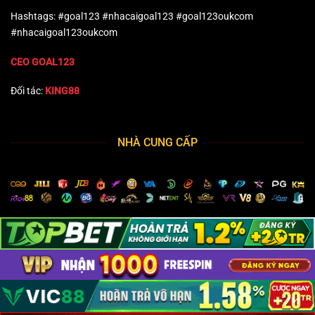
Hashtags: #goal123 #nhacaigoal123 #goal123oukcom
#nhacaigoal123oukcom
CEO GOAL123
Đối tác:
KING88
NHÀ CUNG CẤP
CHỨNG CHỈ BẢO MẬT