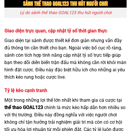
Lý do sảnh thể thao GOAL123 thu hút người chơi
Giao diện trực quan, cập nhật tỷ số thời gian thực
Giao diện tại sảnh được thiết kế đơn giản nhưng vẫn đầy
đủ thông tin cần thiết cho bạn. Ngoài việc bố cục rõ ràng,
sảnh còn tích hợp tính năng cập nhật tỷ số trực tiếp giúp
bạn theo dõi diễn biến trận đấu mà không cần rời khỏi màn
hình đặt cược. Điều này đặc biệt hữu ích cho những ai yêu
thích kèo rung hoặc cược live.
Tỷ lệ kèo cạnh tranh
Một trong những lợi thế lớn nhất khi tham gia cá cược tại
thể thao GOAL123
chính là mức kèo hấp dẫn hơn nhiều so
với thị trường. Điều này đồng nghĩa với việc người chơi
không chỉ tận hưởng trải nghiệm giải trí mà còn có cơ hội
tối ưu hóa lợi nhuận từ mỗi phiên đặt. Các tỷ lệ luôn được