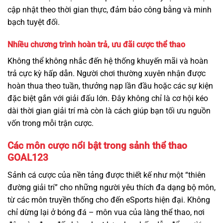
cập nhật theo thời gian thực, đảm bảo công bằng và minh
bạch tuyệt đối.
Nhiều chương trình hoàn trả, ưu đãi cược thể thao
Không thể không nhắc đến hệ thống khuyến mãi và hoàn
trả cực kỳ hấp dẫn. Người chơi thường xuyên nhận được
hoàn thua theo tuần, thưởng nạp lần đầu hoặc các sự kiện
đặc biệt gắn với giải đấu lớn. Đây không chỉ là cơ hội kéo
dài thời gian giải trí mà còn là cách giúp bạn tối ưu nguồn
vốn trong mỗi trận cược.
Các môn cược nổi bật trong sảnh thể thao
GOAL123
Sảnh cá cược của nền tảng được thiết kế như một “thiên
đường giải trí” cho những người yêu thích đa dạng bộ môn,
từ các môn truyền thống cho đến eSports hiện đại. Không
chỉ dừng lại ở bóng đá – môn vua của làng thể thao, nơi