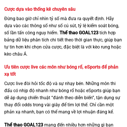
Cược dựa vào thống kê chuyên sâu
Đừng bao giờ chỉ nhìn tỷ số mà đưa ra quyết định. Hãy
dựa vào các thông số như số cú sút, tỷ lệ kiểm soát bóng,
số lần tấn công nguy hiểm.
Thể thao GOAL123
tích hợp
bảng dữ liệu phân tích chi tiết theo thời gian thực, giúp bạn
tự tin hơn khi chọn cửa cược, đặc biệt là với kèo rung hoặc
kèo châu Á.
Ưu tiên cược live các môn như bóng rổ, eSports để phản
xạ tốt
Cược live đòi hỏi tốc độ và sự nhạy bén. Những môn thi
đấu có nhịp độ nhanh như bóng rổ hoặc eSports giúp bạn
dễ áp dụng chiến thuật “đánh theo diễn biến”, tận dụng sự
thay đổi odds trong vài giây để tìm lợi thế. Chỉ cần một
phản xạ nhanh, bạn có thể mang về lợi nhuận đáng kể.
Thể thao GOAL123
mang đến nhiều hơn những gì bạn