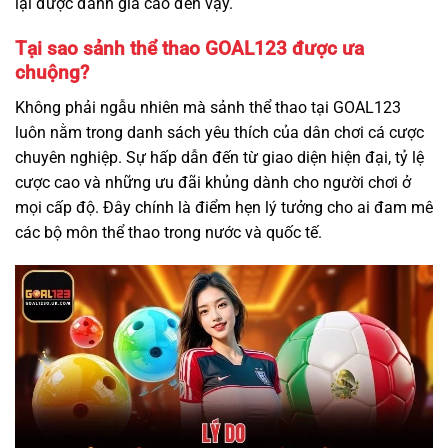
lại được đánh giá cao đến vậy.
Tại sao sảnh thể thao GOAL123 được ưa
chuộng?
Không phải ngẫu nhiên mà sảnh thể thao tại GOAL123
luôn nằm trong danh sách yêu thích của dân chơi cá cược
chuyên nghiệp. Sự hấp dẫn đến từ giao diện hiện đại, tỷ lệ
cược cao và những ưu đãi khủng dành cho người chơi ở
mọi cấp độ. Đây chính là điểm hẹn lý tưởng cho ai đam mê
các bộ môn thể thao trong nước và quốc tế.