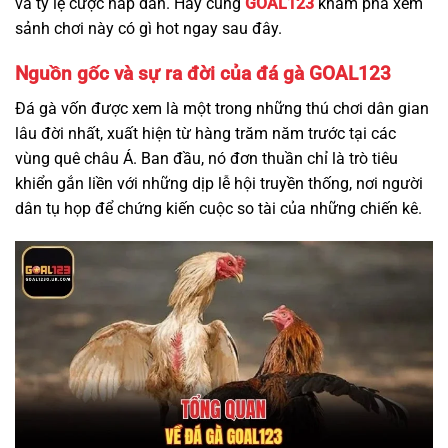
và tỷ lệ cược hấp dẫn. Hãy cùng
GOAL123
khám phá xem
sảnh chơi này có gì hot ngay sau đây.
Nguồn gốc và sự ra đời của đá gà GOAL123
Đá gà vốn được xem là một trong những thú chơi dân gian
lâu đời nhất, xuất hiện từ hàng trăm năm trước tại các
vùng quê châu Á. Ban đầu, nó đơn thuần chỉ là trò tiêu
khiển gắn liền với những dịp lễ hội truyền thống, nơi người
dân tụ họp để chứng kiến cuộc so tài của những chiến kê.