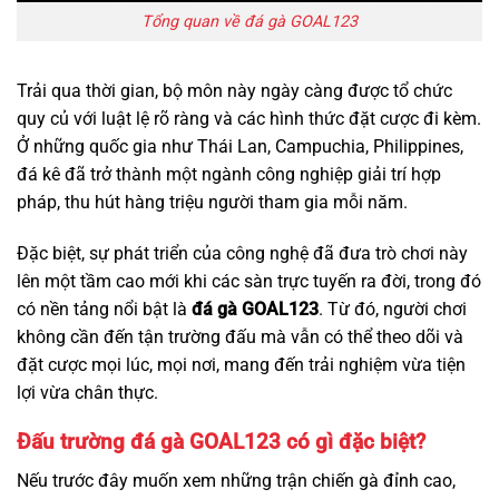
Tổng quan về đá gà GOAL123
Trải qua thời gian, bộ môn này ngày càng được tổ chức
quy củ với luật lệ rõ ràng và các hình thức đặt cược đi kèm.
Ở những quốc gia như Thái Lan, Campuchia, Philippines,
đá kê đã trở thành một ngành công nghiệp giải trí hợp
pháp, thu hút hàng triệu người tham gia mỗi năm.
Đặc biệt, sự phát triển của công nghệ đã đưa trò chơi này
lên một tầm cao mới khi các sàn trực tuyến ra đời, trong đó
có nền tảng nổi bật là
đá gà
GOAL123
. Từ đó, người chơi
không cần đến tận trường đấu mà vẫn có thể theo dõi và
đặt cược mọi lúc, mọi nơi, mang đến trải nghiệm vừa tiện
lợi vừa chân thực.
Đấu trường đá gà GOAL123 có gì đặc biệt?
Nếu trước đây muốn xem những trận chiến gà đỉnh cao,