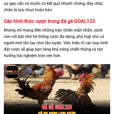
sự gay cấn và muốn có kết quả nhanh chóng, đây chắc
chắn là lựa chọn hoàn hảo.
Các hình thức cược trong đá gà GOAL123
Không chỉ mang đến những trận chiến mãn nhãn, sảnh
còn nổi bật nhờ hệ thống cược đa dạng, phù hợp cho cả
người mới lẫn tay chơi lão luyện. Việc hiểu rõ các loại hình
đặt cược sẽ giúp bạn tăng khả năng chiến thắng và tận
hưởng trải nghiệm trọn vẹn hơn.