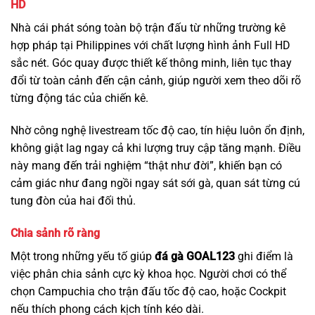
HD
Nhà cái phát sóng toàn bộ trận đấu từ những trường kê
hợp pháp tại Philippines với chất lượng hình ảnh Full HD
sắc nét. Góc quay được thiết kế thông minh, liên tục thay
đổi từ toàn cảnh đến cận cảnh, giúp người xem theo dõi rõ
từng động tác của chiến kê.
Nhờ công nghệ livestream tốc độ cao, tín hiệu luôn ổn định,
không giật lag ngay cả khi lượng truy cập tăng mạnh. Điều
này mang đến trải nghiệm “thật như đời”, khiến bạn có
cảm giác như đang ngồi ngay sát sới gà, quan sát từng cú
tung đòn của hai đối thủ.
Chia sảnh rõ ràng
Một trong những yếu tố giúp
đá gà GOAL123
ghi điểm là
việc phân chia sảnh cực kỳ khoa học. Người chơi có thể
chọn Campuchia cho trận đấu tốc độ cao, hoặc Cockpit
nếu thích phong cách kịch tính kéo dài.