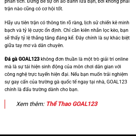
phân tích. Đừng để sự ồn ào đánh lừa bạn, bởi không phải
trận nào cũng có cơ hội tốt.
Hãy ưu tiên trận có thông tin rõ ràng, lịch sử chiến kê minh
bạch và tỷ lệ cược ổn định. Chỉ cần kiên nhẫn lọc kèo, bạn
sẽ thấy tỷ lệ thắng tăng đáng kể. Đây chính là sự khác biệt
giữa tay mơ và dân chuyên.
Đá gà GOAL123
không đơn thuần là một trò giải trí online
mà là sự tái hiện sinh động của môn chơi dân gian với
công nghệ trực tuyến hiện đại. Nếu bạn muốn trải nghiệm
sự gay cấn của trường gà quốc tế ngay tại nhà, GOAL123
chính là đấu trường dành cho bạn.
Xem thêm:
Thể Thao GOAL123