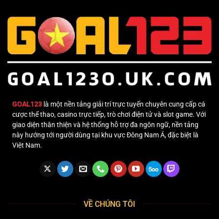
GOAL123
là một nền tảng giải trí trực tuyến chuyên cung cấp cá
cược thể thao, casino trực tiếp, trò chơi điện tử và slot game. Với
giao diện thân thiện và hệ thống hỗ trợ đa ngôn ngữ, nền tảng
này hướng tới người dùng tại khu vực Đông Nam Á, đặc biệt là
Việt Nam.
VỀ CHÚNG TÔI