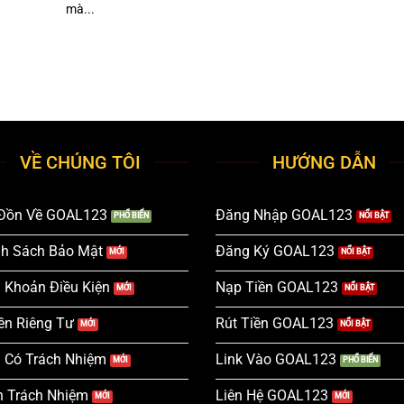
 đến website giả mạo,… Điều này có thể là nguyên nhân chính g
t tài sản,…
k.com/
yền tại GOAL123
VỀ CHÚNG TÔI
HƯỚNG DẪN
 chuyên gia vào người chơi đánh giá cực kỳ cao. Cùng tìm hiểu 
p đến hội viên.
 Đồn Về GOAL123
Đăng Nhập GOAL123
u sắc
nh Sách Bảo Mật
Đăng Ký GOAL123
dạng với hơn 2.000 sản phẩm khác nhau, bao gồm casino, thể 
iếm trò chơi mà mình yêu thích. Đồng thời trải nghiệm không 
 Khoản Điều Kiện
Nạp Tiền GOAL123
ền Riêng Tư
Rút Tiền GOAL123
i Có Trách Nhiệm
Link Vào GOAL123
n Trách Nhiệm
Liên Hệ GOAL123