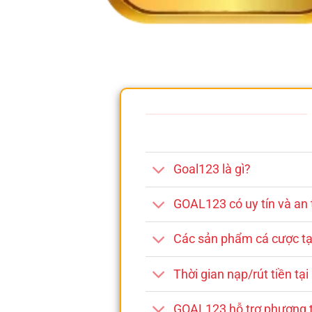
Giấy phép hoạt động
GOAL123
hoạt động dưới sự cấp phép u
bạn có thể tham khảo.
PAGCOR
: Cấp phép từ cơ quan hàng
đảm bảo tiêu chuẩn chung.
Isle of Man: Đơn vị cấp phép có thẩm
không có gian lận.
iTech Labs: Chứng nhận đạt chuẩn bảo
Goal123 là gì?
GOAL123 có uy tín và an
Các sản phẩm cá cược tạ
Thời gian nạp/rút tiền t
GOAL123 hỗ trợ phương t