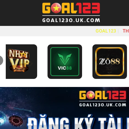
Bỏ
qua
nội
dung
GOAL123
TH