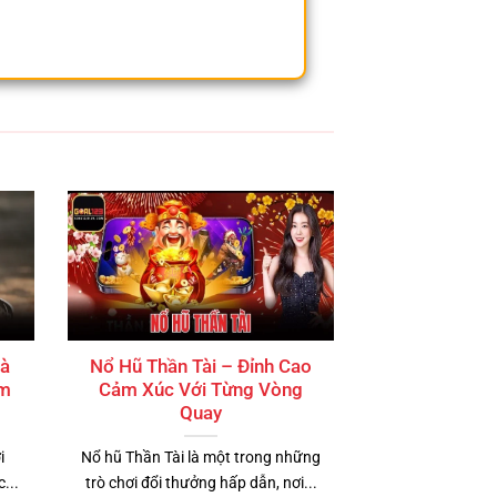
ùng
Bắn Cá Rồng Thần Ăn
Bắn Cá JDB –
ruy cập dự phòng. Cho phéo thành viên tìm
Thưởng Khủng Tại Nền Tảng
Yêu Thích Nh
 thấy vui lòng liên hệ tổng đài để được
GOAL123 Uy Tín
iải
Bắn cá JDB được
Bắn cá Rồng thần là tự game hit
...
chơi giải trí h
hot với số lượng người chơi
hần lớn đây đều là liên kết ảo, không có